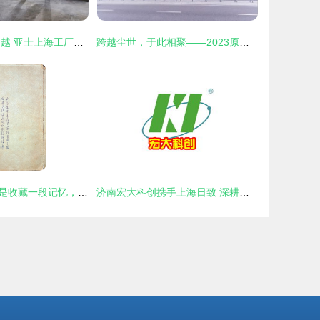
共克时艰 不断超越 亚士上海工厂日产突破历史最高水平纪录
跨越尘世，于此相聚——2023原神嘉年华于8月10日在上海日致盛大开展
收藏一本书，也是收藏一段记忆，一段情谊——上海日致
济南宏大科创携手上海日致 深耕食品饮料加工设备市场，共筑品质未来