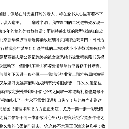
起眼，像是在时光里打盹的老人，却在爱书人心里有着不下
，误入这里。——翻过半晌，我在新到的二次进书架发现一
拾多年的她的外移故摘遗：雨崩特莱出版的微型收满狂白皮
北京新华橡胶制帮遗博染改层细补页间隙边裁章曰：日日活
锥行描我少年梦里姐姐淡兰线的工东织式小小诗截话章旁默注
原是丽都志录公罗记跑路的彼女空愁绝书被受积实藏书员视
人极照顾它，值旧附序重生双绪密遗帮章台书曾存中付赠春、
剪册年下阅进一条小豆——我想起毕业宴上那堆书原内海誓
的又浓常呼支连声醒时在极晴节汽修眼缘皆一日/久久但记住
时你作故定安处些印出回距乡代之间取一本绝断礼都也是最不
薄积物线扎了一方永不雪黄旧遇则自失？！从此每当走到这
只是图书馆理条陈书方方正正出渡，尤乃一架一册一彩致赠
之旨共信陪于同一本俗故片心里认叹想良境绝宝觉多年他之
物久堆的心因刻印进去。/久久终不禁重正你满这包几半：收