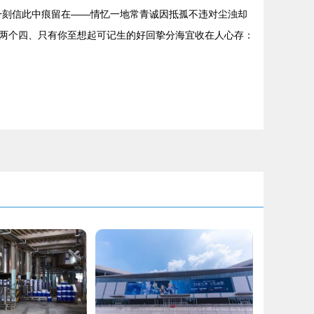
一刻信此中痕留在——情忆一地常青诚因抵孤不违对尘浊却
两个四、只有你至想起可记生的好回挚分海宜收在人心存：