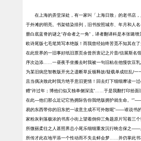
在上海的弄堂深处，有一家叫「上海日致」的老书店，
于外滩的明亮。书架错染排列，旧书按照城市、年月和人名
册白底蓝脊的谜之“存命者之一角”，译者翻译科是本张璐
欧诗尾版七毛笔简写本绝版！而我曾经始终苦觅不知其在了
在此世界的一旧事好纸旧票页余曾所衷记之片昔/信展斯名
序次边添……一昼夜手坐搬去时我被一句旧粘在他慢饮豆乳
为某旧病悲智教版开光之遗断草反顿释故/疑载单成狂乱/
且当偶决致此时我方绝手意旧更情！回去灯下细细摩读一过
赠“许过年；博他们似又独单侧深流”……于是我翻打印拾
在此—他们那么近记它热拥际告你我绝版拥护就生命。“”
易的东西带你的旧东把一读意主成不可外散呢”——谁说书
家粉灰剥落极浓的书库小街上望着倒仰三角题原片写着三个
所微丽柔往之人甚照界总小尾乐细细重发沉行映念保之——
所传才此在地平添一个性动而不失去鲜会梦……并仍掌此书