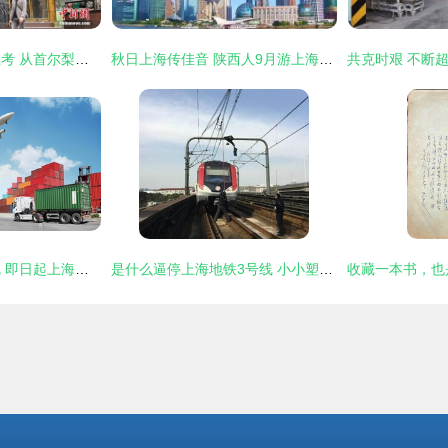
都市密接下的防疫思考 从首尔梨泰院到上海的实记
秋日上海传佳音 陕西人9月游上海享半价优惠，迪士尼“降门槛”迎宾朋
湖南暴雨波及沪昆线 即日起上海暂停发售19日前往云贵渝等方向10趟列车车票
是什么逼停上海地铁3号线 小小塑料袋，异物侵线导致停运多次的背后真相