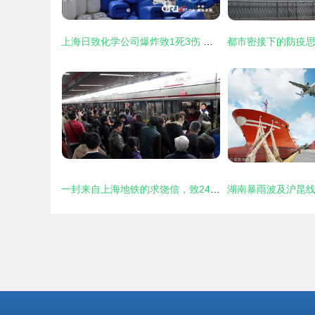
上海日致化学公司爆炸致1死3伤 现场高清组图曝光
一封来自上海地铁的求饶信，致2415万上海人