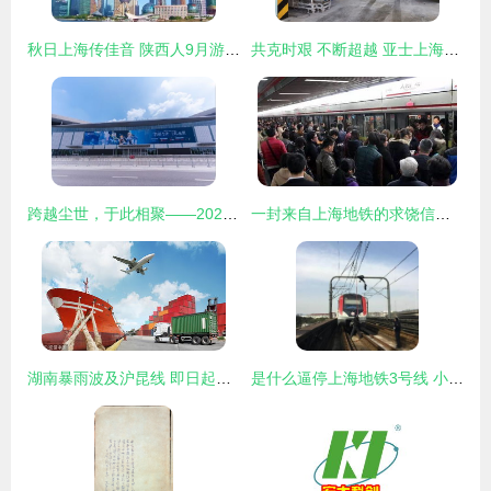
秋日上海传佳音 陕西人9月游上海享半价优惠，迪士尼“降门槛”迎宾朋
共克时艰 不断超越 亚士上海工厂日产突破历史最高水平纪录
跨越尘世，于此相聚——2023原神嘉年华于8月10日在上海日致盛大开展
一封来自上海地铁的求饶信，致2415万上海人
湖南暴雨波及沪昆线 即日起上海暂停发售19日前往云贵渝等方向10趟列车车票
是什么逼停上海地铁3号线 小小塑料袋，异物侵线导致停运多次的背后真相