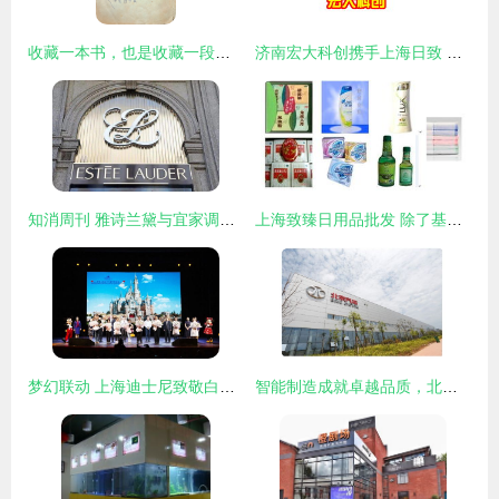
收藏一本书，也是收藏一段记忆，一段情谊——上海日致
济南宏大科创携手上海日致 深耕食品饮料加工设备市场，共筑品质未来
知消周刊 雅诗兰黛与宜家调价，茶颜悦色与香飘飘紧跟，疫情或致耐克等品牌再陷缺货危机
上海致臻日用品批发 除了基础日化，这些深度好物更值得关注
梦幻联动 上海迪士尼致敬白衣天使共度奇妙时光
智能制造成就卓越品质，北京汽车株洲二工厂首迎开放日