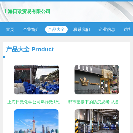
上海日致贸易有限公司
首页
企业简介
产品大全
联系我们
企业信息
访客
产品大全
Product
上海日致化学公司爆炸致1死3伤 现场高清组图曝光
都市密接下的防疫思考 从首尔梨泰院到上海的实记