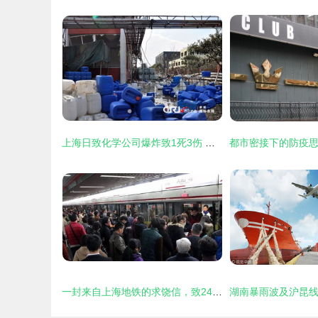
上海日致化学公司爆炸致1死3伤 现场高清组图曝光
一封来自上海地铁的求饶信，致2415万上海人