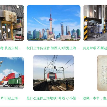
都市密接下的防疫思考 从首尔梨泰院到上海的实记
秋日上海传佳音 陕西人9月游上海享半价优惠，迪士尼“降门槛”迎宾朋
湖南暴雨波及沪昆线 即日起上海暂停发售19日前往云贵渝等方向10趟列车车票
是什么逼停上海地铁3号线 小小塑料袋，异物侵线导致停运多次的背后真相