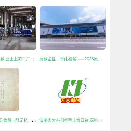
共克时艰 不断超越 亚士上海工厂日产突破历史最高水平纪录
跨越尘世，于此相聚——2023原神嘉年华于8月10日在上海日致盛大开展
收藏一本书，也是收藏一段记忆，一段情谊——上海日致
济南宏大科创携手上海日致 深耕食品饮料加工设备市场，共筑品质未来