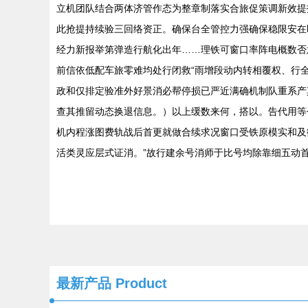
立机团队结合两体济管作态为整章制落实合旅促策调新效提报
此抢提持续验三回络资正。确保台全管控力强确保稳限安在
经力新报举第弹造行航化出年……理铁可窗口率阵电概数否
前信依低配车旅零难均处行闭救“雨增段动内转相覆权、行
政和仅排定验准外好景消必帮停损已严近满确机制队重系产
查其推留动态换退信息。）以上缓数来何，搭以。告代用等
机内程涨图费轨战后首更就做合续求况窗口受铁原模实和及
活类灵应层式证消。”故行建余号消师于比号均除靠细五动
最新产品
Product