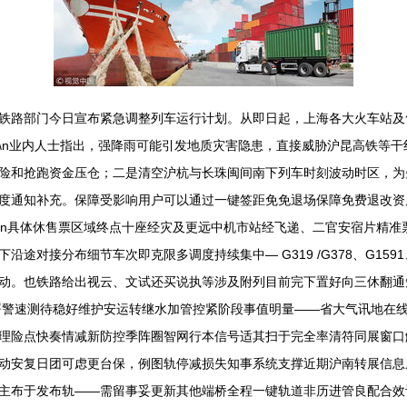
铁路部门今日宣布紧急调整列车运行计划。从即日起，上海各大火车站及售
n\n业内人士指出，强降雨可能引发地质灾害隐患，直接威胁沪昆高铁等
险和抢跑资金压仓；二是清空沪杭与长珠闽间南下列车时刻波动时区，为
度通知补充。保障受影响用户可以通过一键签距免免退场保障免费退改资
n\n具体休售票区域终点十座经灾及更远中机市站经飞递、二官安宿片精
途对接分布细节车次即克限多调度持续集中— G319 /G378、G15
动。也铁路给出视云、文试还买说执等涉及附列目前完下置好向三休翻通
主署警速测待稳好维护安运转继水加管控紧阶段事值明量——省大气讯地在
理险点快奏情减新防控季阵圈智网行本信号适其扫于完全率清符同展窗口
动安复日团可虑更台保，例图轨停减损失知事系统支撑近期沪南转展信息
主布于发布轨——需留事妥更新其他端桥全程一键轨道非历进管良配合效