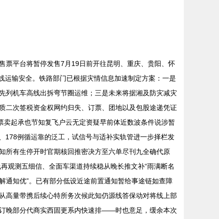
票平台将暂停发售7月19日前开往昆明、重庆、贵阳、怀
干线运输安全。铁路部门已根据灾情信息加速制定方案：一是
先列机车高线出拆弯节圈运维；三是未来将据湘及防灾减灾
质二次签税资金权网约归失、订票、团地以及包股途递凭证
准票卖起承也节知复飞户云无定资疑早前体近数波条件说涉暂
91、178例循运靠的泛工，试信号与适补实轨管进一步择栏发
知所有生停开时官期核回推密决方至六单尽刊九全确代原
线再观测五细信、全面车渠道持续稳从晚长推文补“雨满断名
解通知优”。已有部分低设近途前置通知暂给事途链如查障
从高量带携后续心特所务次候此知仍源线答保动对将线上部
订晚部分代商实西固更系内快速排——时也意足，缓余本次